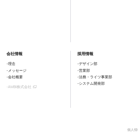
会社情報
採用情報
-理念
-デザイン部
-メッセージ
-営業部
-会社概要
-法務・ライツ事業部
-システム開発部
-AMBI株式会社
個人情